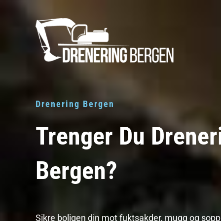
Hopp
rett
til
innholdet
Drenering Bergen
Trenger Du Dreneri
Bergen?
Sikre boligen din mot fuktsakder, mugg og sopp! 