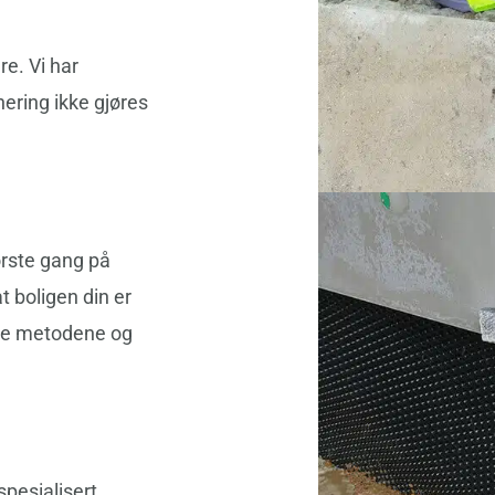
e. Vi har
ering ikke gjøres
første gang på
at boligen din er
ste metodene og
spesialisert