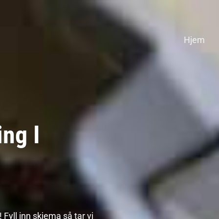
Hjem
ng I
Fyll inn skjema så tar vi